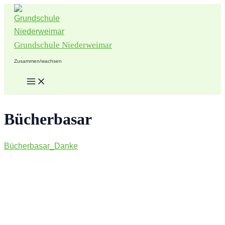
Zum
Inhalt
springen
Grundschule Niederweimar
Zusammen/wachsen
Main
Menu
Bücherbasar
Bücherbasar_Danke